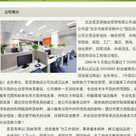
公司简介
北京星昊美物业管理有限公司成立于 20
公司是“北京市政府采购中心”指定
公司主营业务包括：物业管理、水电
等院校、医院、工厂、酒店、商场、
绿化养护、四害消杀、外墙清洗、石
清洗等综合工程保洁项目。
2006 年 8 月我公司通过了 ISO9
体系认证以及 ISO18001 职业
清洗保洁商会》会长单位 , 《中国
会》会长单位。星昊美物业公司自成立以来，始终致力于物业管理、保洁服务工作的
等方面的企业管理体系建设。公司拥有一支训练有素、专业技术水平高的管理团队，
服务范围和标准化等方面持续发展、持续壮大和提高；积极遵循“诚信服务、专业优质
前发展！通过综合管理体系的建立，使公司在服务过程中，能有效的过程控制保障服
理有效的利用能源和原材料，减小服务过程中对环境造成的影响；通过对重大危险源
安全绩效；通过遵守相关的法律、法规和其他要求，并在综合管理体系涉及的诸多方
社会贡献力量！
星昊美将以“高效管理、优质服务”为工作原则，秉承服务精神，树立诚信品牌！
全体同仁上下一心，荣辱与共，求同存异，团结协作，在工作中不断超越自我，完